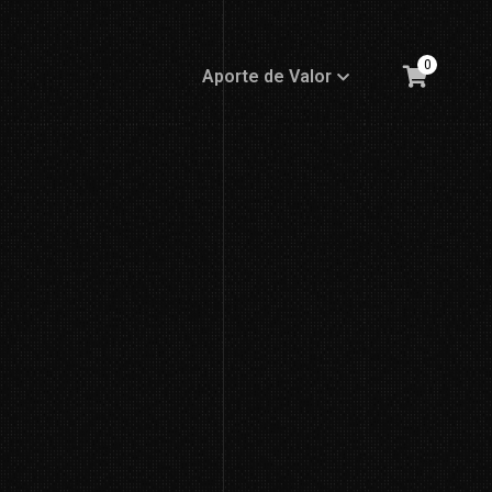
0
Aporte de Valor
Aporte de Valor
Resiliencia
Resiliencia
Emprender
Emprender
Las etapas del desarrollo
Las etapas del desarrollo
Propósito
Propósito
Salud Global
Salud Global