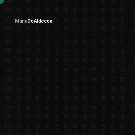
Manu
DeAldecoa
Lidernalia
Liderazgo